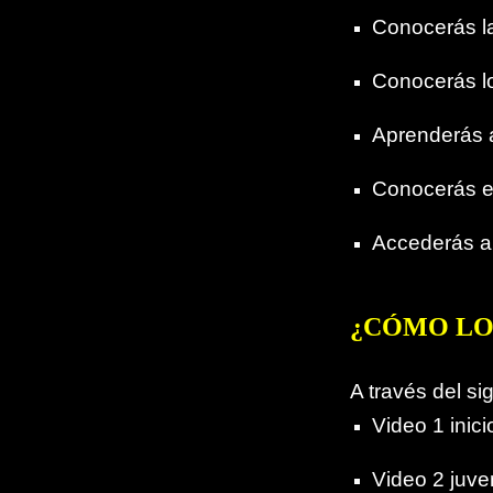
Conocerás la 
Conocerás lo
Aprenderás a
Conocerás ej
Accederás al
¿CÓMO LO
A través del si
Video 1 inici
Video 2 juve